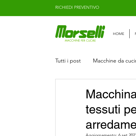
RICHIEDI PREVENTIVO
HOME
Tutti i post
Macchine da cucire
Macchina da cucire JACK
Macchina
tessuti pe
Macchine da cucire usate lin
arredame
Aggiornamento:
6 set 202