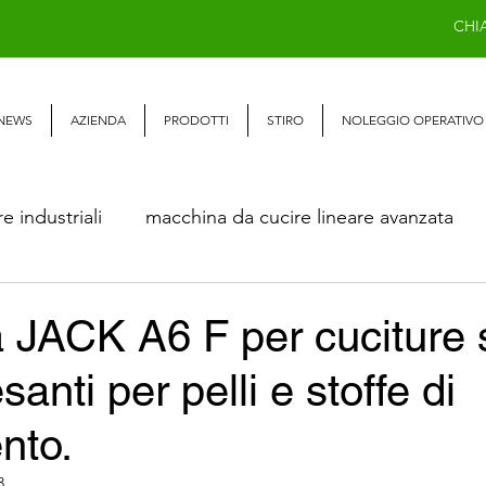
CHI
NEWS
AZIENDA
PRODOTTI
STIRO
NOLEGGIO OPERATIVO
 industriali
macchina da cucire lineare avanzata
Macchina da cucire lineare 1 ago
Macchina da cuc
 JACK A6 F per cuciture 
santi per pelli e stoffe di
eari
MACCHINE RAGGI X
macchine da cucire 
nto.
3