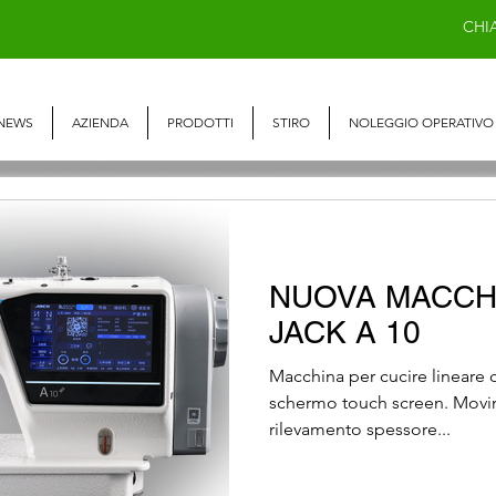
CHI
NEWS
AZIENDA
PRODOTTI
STIRO
NOLEGGIO OPERATIVO
NUOVA MACCH
JACK A 10
Macchina per cucire lineare
schermo touch screen. Movime
rilevamento spessore...