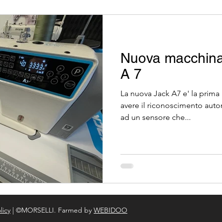
Nuova macchina 
A 7
La nuova Jack A7 e' la prima
avere il riconoscimento auto
ad un sensore che...
licy
| ©MORSELLI. Farmed by
WEBIDOO