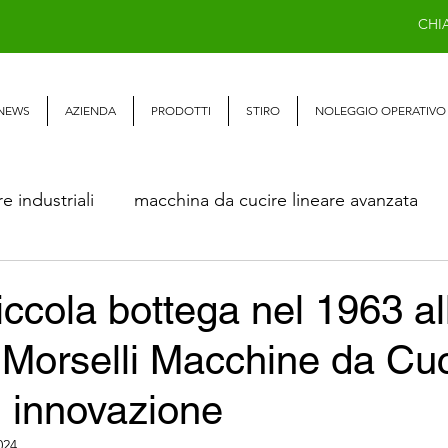
CHI
NEWS
AZIENDA
PRODOTTI
STIRO
NOLEGGIO OPERATIVO
 industriali
macchina da cucire lineare avanzata
Macchina da cucire lineare 1 ago
Macchina da cuc
ccola bottega nel 1963 al
Morselli Macchine da Cuc
eari
MACCHINE RAGGI X
macchine da cucire 
i innovazione
024