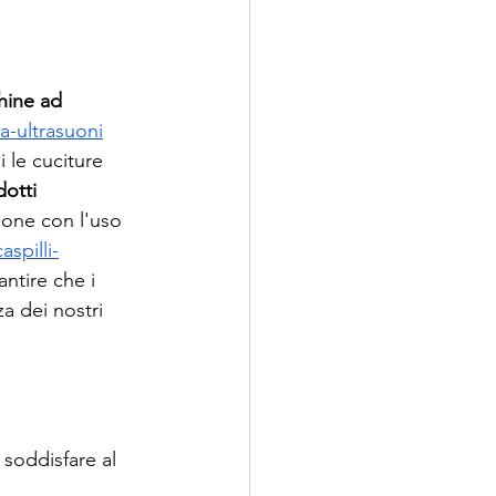
ine ad 
a-ultrasuoni
 le cuciture 
otti 
ione con l'uso 
spilli-
ntire che i 
a dei nostri 
 soddisfare al 