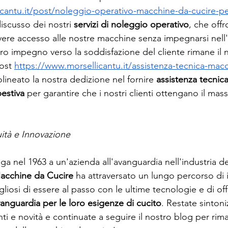
icantu.it/post/noleggio-operativo-macchine-da-cucire
iscusso dei nostri 
servizi di noleggio operativo
, che offr
 avere accesso alle nostre macchine senza impegnarsi nell
ostro impegno verso la soddisfazione del cliente rimane il 
ost 
https://www.morsellicantu.it/assistenza-tecnica-mac
olineato la nostra dedizione nel fornire 
assistenza tecnica
estiva 
per garantire che i nostri clienti ottengano il mas
ità e Innovazione
ga nel 1963 a un'azienda all'avanguardia nell'industria d
Macchine da Cucire
 ha attraversato un lungo percorso di 
liosi di essere al passo con le ultime tecnologie e di offri
avanguardia per le loro esigenze di cucito
. Restate sintoni
ti e novità e continuate a seguire il nostro blog per rim