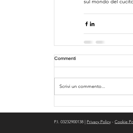
sul mondo del cucito
Commenti
Scrivi un commento...
P.I. 03232900138 |
Privacy Policy
-
Cookie Po