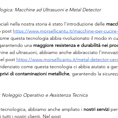
logica: Macchine ad Ultrasuoni e Metal Detector
ali nella nostra storia è stato l'introduzione delle 
macch
o post 
https://www.morsellicantu.it/macchine-per-cucire-
me questa tecnologia abbia rivoluzionato il modo in cui
 garantendo una 
maggiore resistenza e durabilità nei prod
chine ad ultrasuoni, abbiamo anche abbracciato l'innovaz
nel post 
https://www.morsellicantu.it/metal-detector-cerca
idenziato come questa tecnologia ci abbia aiutato a gara
privi di contaminazioni metalliche
, garantendo la sicurezz
i: Noleggio Operativo e Assistenza Tecnica
e tecnologica, abbiamo anche ampliato i 
nostri servizi
 per
tutti i nostri clienti. Nel post 