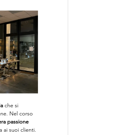
ia
 che si 
one. Nel corso 
era passione 
ai suoi clienti. 