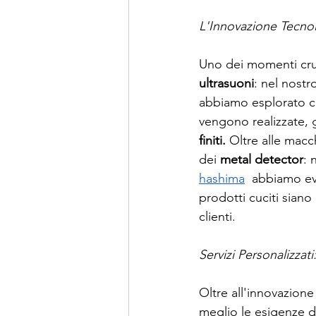
L'Innovazione Tecno
Uno dei momenti cruci
ultrasuoni
: nel nostr
abbiamo esplorato co
vengono realizzate,
finiti.
 Oltre alle mac
dei 
metal detector
: 
hashima
  abbiamo ev
prodotti cuciti siano 
clienti.
Servizi Personalizzat
Oltre all'innovazion
meglio le esigenze di 