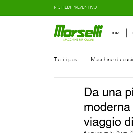
RICHIEDI PREVENTIVO
HOME
Tutti i post
Macchine da cucire
Macchina da cucire JACK
Da una pi
moderna 
Macchine da cucire usate lin
viaggio d
Aggiornamento:
26 gen 2