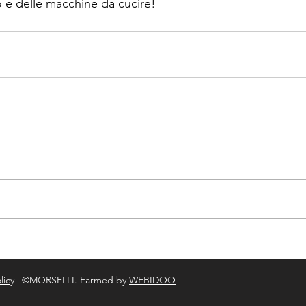
 e delle macchine da cucire!
licy
| ©MORSELLI. Farmed by
WEBIDOO