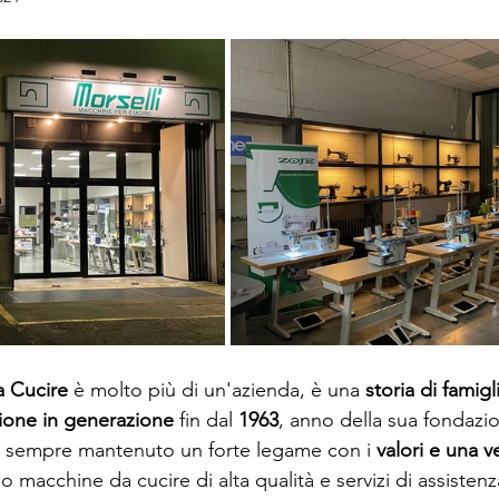
a Cucire
 è molto più di un'azienda, è una 
storia di famigl
ione in generazione 
fin dal 
1963
, anno della sua fondazi
 ha sempre mantenuto un forte legame con i 
valori e una v
o macchine da cucire di alta qualità e servizi di assistenza 