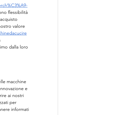
-perch%C3%A9-
ono flessibilità 
'acquisto 
nostro valore 
chinedacucire
 
simo dalla loro 
elle macchine 
innovazione e 
re ai nostri 
zzati per 
anere informati 