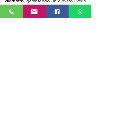
diametro
, garantendo un elevato livello 
di sicurezza per i capi d'abbigliamento. 
Questo permette di evitare rischi di 
ferite accidentali per i consumatori e di 
prevenire così danni all'immagine del 
marchio. Va sottolineato che, 
nonostante sul mercato esistano 
diversi 
competitor
, soprattutto cinesi, 
l'esperienza, l’affidabilità e la qualità
 del 
brand Hashima
 non teme rivali in tutto il 
mondo !. 
Commenti