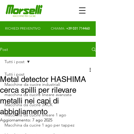
RICHIEDI PREVENTIVO
CHIAMA:
+39 031 714460
Post
Tutti i post
Tutti i post
Metal detector HASHIMA
Macchine da cucire industriali
cerca spilli per rilevare
macchina da cucire lineare avanzata
metalli nei capi di
Macchina da cucire JACK
abbigliamento
Macchina da cucire lineare 1 ago
Aggiornamento:
7 ago 2025
Macchina da cucire 1 ago per tappez