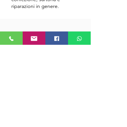
riparazioni in genere.
Contattaci per un preventivo tramite
Whatsapp
o chiamando
il
347.3206733
oppure compila il
FORM
Richiedi Informazioni
P.I.
03232900138
|
Privacy Policy
-
Cookie Policy
|
©MORSELLI. Farmed by
WEBIDOO