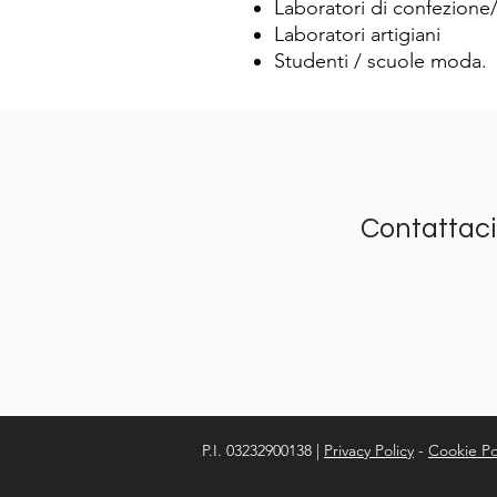
Laboratori di confezione
Laboratori artigiani
Studenti / scuole moda.
Contattaci
P.I. 03232900138 |
Privacy Policy
-
Cookie Po