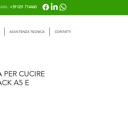
AMA:
+39 031 714460
ASSISTENZA TECNICA
CONTATTI
 PER CUCIRE
ACK A5 E