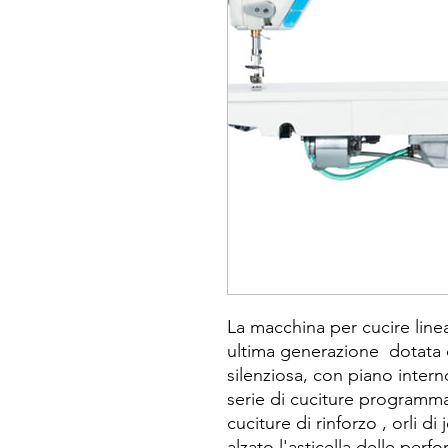
La macchina per cucire line
ultima generazione dotata di
silenziosa, con piano inter
serie di cuciture programmate 
cuciture di rinforzo , orli di
alzato l'asticella delle per