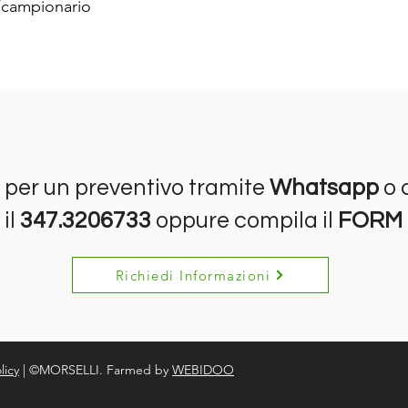
/campionario
 per un preventivo tramite
Whatsapp
o 
il
347.3206733
oppure compila il
FORM
Richiedi Informazioni
licy
| ©MORSELLI. Farmed by
WEBIDOO