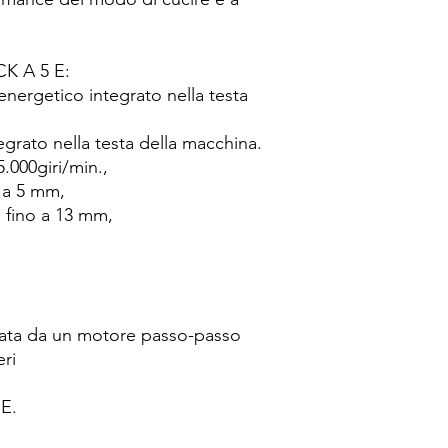
ACK A 5 E:
nergetico integrato nella testa
egrato nella testa della macchina.
5.000giri/min.,
 a 5 mm,
 fino a 13 mm,
lata da un motore passo-passo
ri
E.