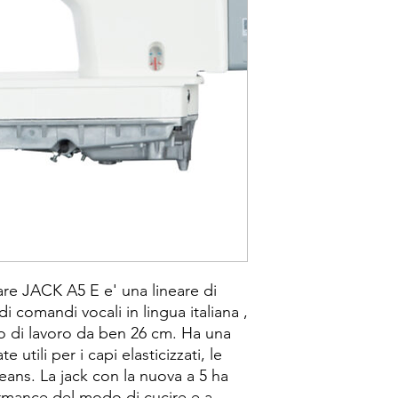
are JACK A5 E e' una lineare di
 comandi vocali in lingua italiana ,
no di lavoro da ben 26 cm. Ha una
utili per i capi elasticizzati, le
 jeans. La jack con la nuova a 5 ha
formance del modo di cucire e a