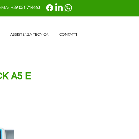
AMA:
+39 031 714460
ASSISTENZA TECNICA
CONTATTI
K A5 E