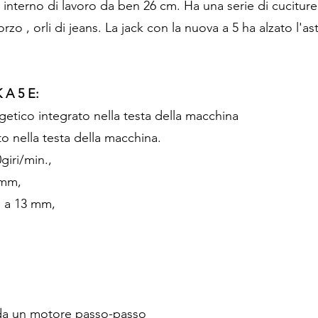
no interno di lavoro da ben 26 cm. Ha una serie di cucitur
nforzo , orli di jeans. La jack con la nuova a 5 ha alzato l'
.
K A 5 E:
etico integrato nella testa della macchina
o nella testa della macchina.
giri/min.,
 mm,
o a 13 mm,
 da un motore passo-passo