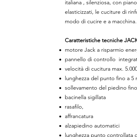
italiana , silenziosa, con pia
elasticizzati, le cuciture di ri
modo di cucire e a macchina
Caratteristiche tecniche JAC
motore Jack a risparmio energ
pannello di controllo integrat
velocità di cucitura max. 5.000
lunghezza del punto fino a 5
sollevamento del piedino fin
bacinella sigillata
rasafilo,
affrancatura
alzapiedino automatici
lunghezza punto controllata