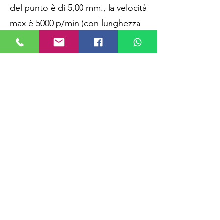
del punto è di 5,00 mm., la velocità
max è 5000 p/min (con lunghezza
punto superiore a 4.0 mm la
velocità deve essere inferiore a
4000 p/min.).
Questo modello è indicato per
operazioni su materiali
medio/leggero.
Vuoi provare una macchina per
cucire nella nostra esposizione
?
CHIAMACI